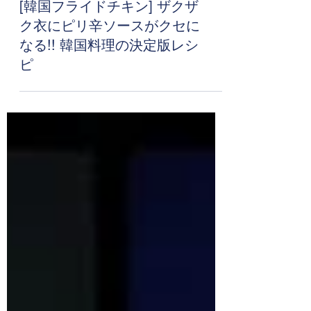
[韓国フライドチキン] ザクザ
ク衣にピリ辛ソースがクセに
なる!! 韓国料理の決定版レシ
ピ