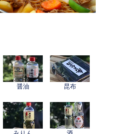
醤油
昆布
みりん
​酒