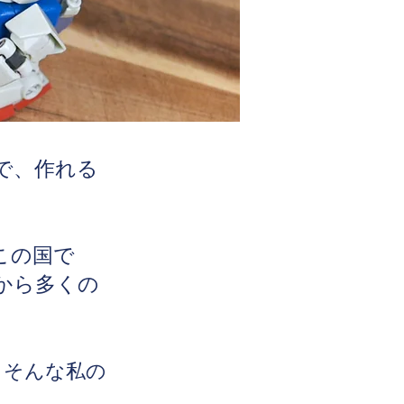
で、作れる
この国で
から多くの
、そんな私の