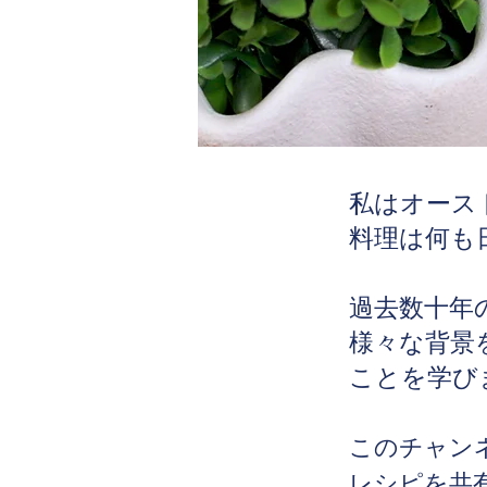
私はオース
料理は何も
過去数十年
様々な背景
ことを学び
このチャンネ
レシピを共有