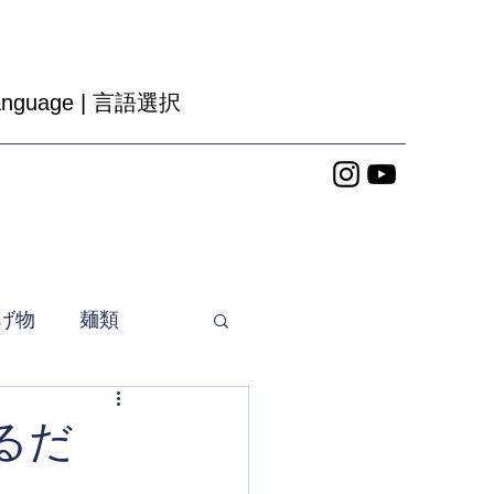
anguage | 言語選択
げ物
麺類
るだ