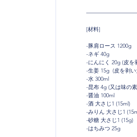
[材料] 
-豚肩ロース 1200g
-ネギ 40g
-にんにく 20g (
-生姜 15g  (皮を
-水 300ml
-昆布 4g (又は味の素 
-醤油 100ml
-酒 大さじ1 (15ml)
-みりん 大さじ1 (15m
-砂糖 大さじ1 (15g)
-はちみつ 25g