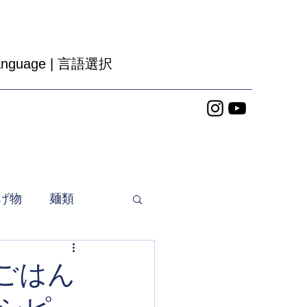
anguage | 言語選択
げ物
麺類
をごはん