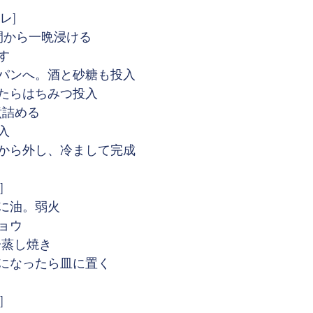
タレ]
間から一晩浸ける
す
パンへ。酒と砂糖も投入
たらはちみつ投入
煮詰める
入
から外し、冷まして完成
]
に油。弱火
ョウ
分蒸し焼き
になったら皿に置く
]