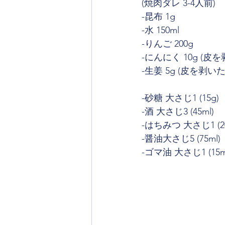
(焼肉ダレ 3-4人前)
-昆布 1g
-水 150ml
-りんご 200g
-にんにく 10g (皮
-生姜 5g (皮を剥い
-砂糖 大さじ1 (15g)
-酒 大さじ3 (45ml)
-はちみつ 大さじ1 (2
-醤油大さじ5 (75ml)
-ゴマ油 大さじ1 (15m