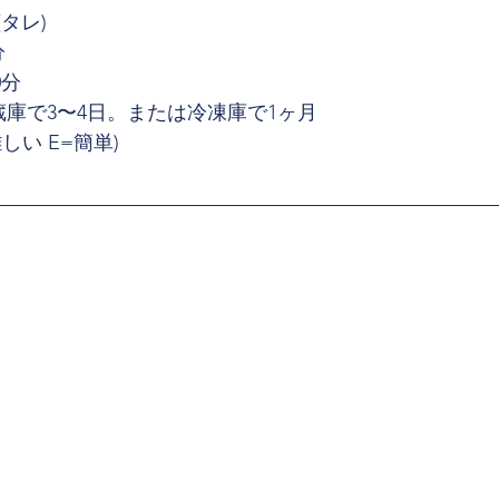
タレ)
分
0分
蔵庫で3〜4日。または冷凍庫で1ヶ月
難しい E=簡単)