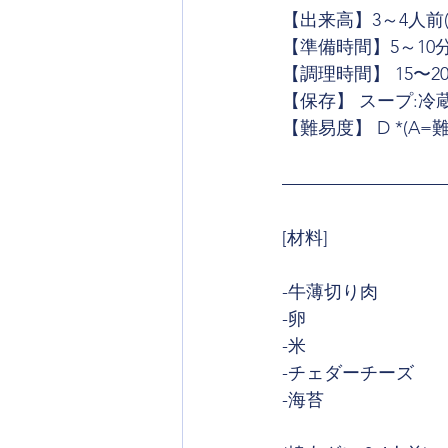
【出来高】3～4人前(
【準備時間】5～10
【調理時間】 15〜2
【保存】 スープ:冷
【難易度】 D *(A=
[材料]
-牛薄切り肉
-卵
-米
-チェダーチーズ
-海苔